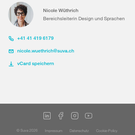
Nicole Wüthrich
Bereichsleiterin Design und Sprachen
+41 41 419 6179
nicole.wuethrich@suva.ch
vCard speichern
© Suva 2026
Impressum
Datenschutz
Cookie-Policy